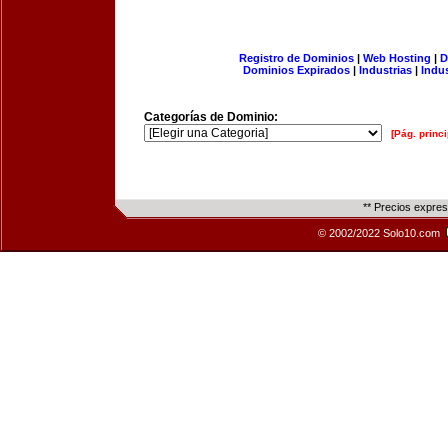
Registro de Dominios
|
Web Hosting
|
D
Dominios Expirados
|
Industrias
|
Indu
Categorías de Dominio:
[Pág. princi
** Precios expre
© 2002/2022 Solo10.com