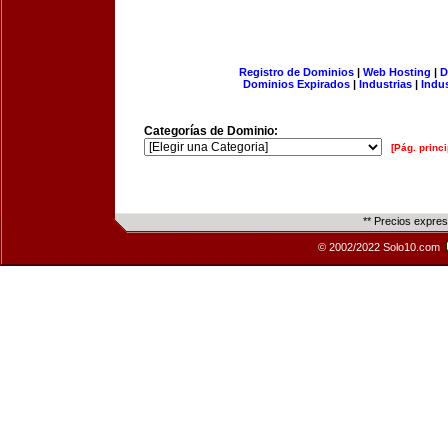
Registro de Dominios
|
Web Hosting
|
D
Dominios Expirados
|
Industrias
|
Indu
Categorías de Dominio:
[Pág. princi
** Precios expre
© 2002/2022 Solo10.com