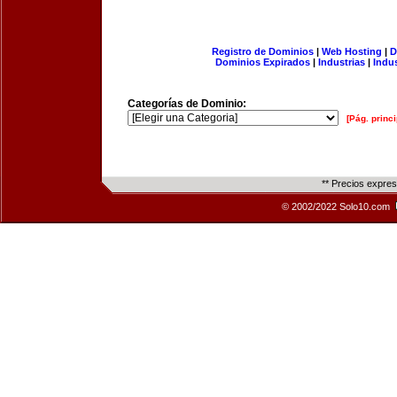
Registro de Dominios
|
Web Hosting
|
D
Dominios Expirados
|
Industrias
|
Indu
Categorías de Dominio:
[Pág. princi
** Precios expre
© 2002/2022 Solo10.com