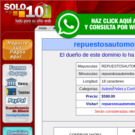
repuestosautomo
El dueño de este dominio lo ha
Mayusculas:
REPUESTOSAUTO
Minusculas:
repuestosautomotor
Longitud:
18 caracteres
Categorias:
AutomÃ³viles y Coc
Precio:
$590.00
Visitar!
repuestosautomoto
Serán consideradas ofer
R