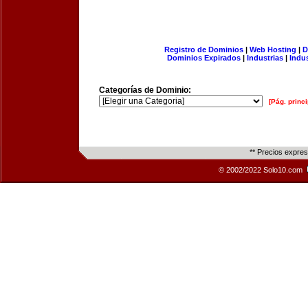
Registro de Dominios
|
Web Hosting
|
D
Dominios Expirados
|
Industrias
|
Indu
Categorías de Dominio:
[Pág. princi
** Precios expre
© 2002/2022 Solo10.com