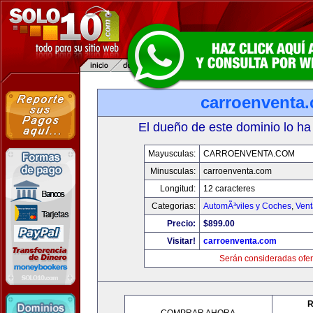
carroenventa
El dueño de este dominio lo ha
Mayusculas:
CARROENVENTA.COM
Minusculas:
carroenventa.com
Longitud:
12 caracteres
Categorias:
AutomÃ³viles y Coches
,
Vent
Precio:
$899.00
Visitar!
carroenventa.com
Serán consideradas ofer
R