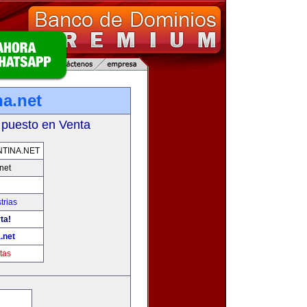
na.net
 puesto en Venta
TINA.NET
net
trias
ta!
.net
tas