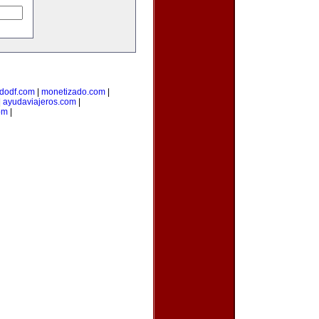
dodf.com
|
monetizado.com
|
|
ayudaviajeros.com
|
om
|