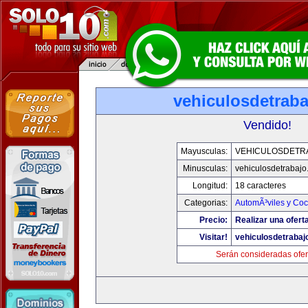
vehiculosdetrab
Vendido!
Mayusculas:
VEHICULOSDETR
Minusculas:
vehiculosdetrabaj
Longitud:
18 caracteres
Categorias:
AutomÃ³viles y Co
Precio:
Realizar una ofert
Visitar!
vehiculosdetrabaj
Serán consideradas ofer