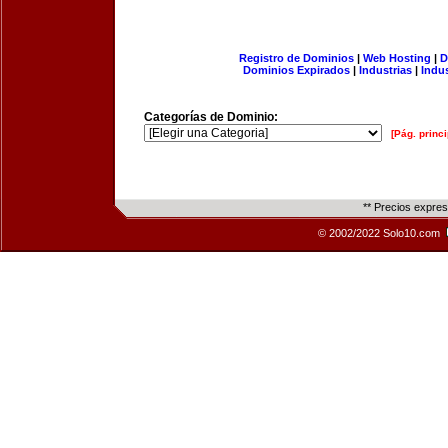
Registro de Dominios
|
Web Hosting
|
D
Dominios Expirados
|
Industrias
|
Indu
Categorías de Dominio:
[Pág. princi
** Precios expre
© 2002/2022 Solo10.com