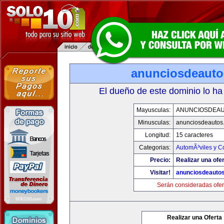
anunciosdeaut
El dueño de este dominio lo ha
Mayusculas:
ANUNCIOSDEA
Minusculas:
anunciosdeautos
Longitud:
15 caracteres
Categorias:
AutomÃ³viles y C
Precio:
Realizar una ofer
Visitar!
anunciosdeauto
Serán consideradas ofer
Realizar una Oferta