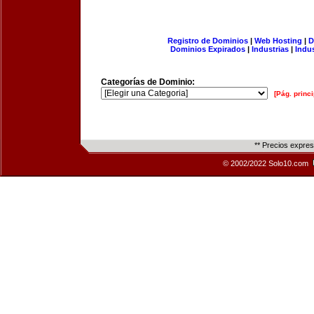
Registro de Dominios
|
Web Hosting
|
D
Dominios Expirados
|
Industrias
|
Indu
Categorías de Dominio:
[Pág. princi
** Precios expre
© 2002/2022 Solo10.com