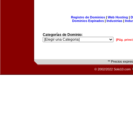
Registro de Dominios
|
Web Hosting
|
D
Dominios Expirados
|
Industrias
|
Indu
Categorías de Dominio:
[Pág. princi
** Precios expre
© 2002/2022 Solo10.com